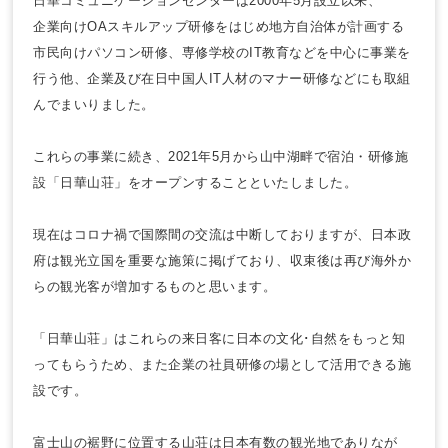
日華コミュニケーションセンターは2000年5月設立以来、
企業向けOAスキルアップ研修をはじめ地方自治体が計画する
市民向けパソコン研修、専修学校のIT教育などを中心に事業を
行う他、企業及び在日中国人IT人材のマナー研修などにも取組
んでまいりました。
これらの事業に続き、2021年5月から山中湖畔で宿泊・研修施
設「日華山荘」をオープンすることといたしました。
現在はコロナ禍で国際間の交流は中断しておりますが、日本政
府は観光立国を重要な施策に掲げており、収束後は再び海外か
らの観光客が増加するものと思います。
「日華山荘」はこれらの来日客に日本の文化･自然をもっと知
ってもらうため、また企業の社員研修の場として活用できる施
設です。
富士山の裾野に位置する山荘は日本有数の観光地でありなが