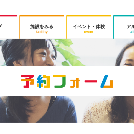
プ
施設をみる
イベント・体験
ア
facility
event
a
ご予約