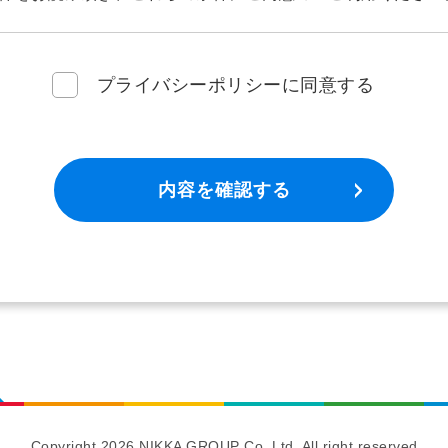
プライバシーポリシーに同意する
のプライバシーの保護に配慮し、以下のとおり個人情報の保
運営に際し、利用者のプライバシーの保護に配慮し、皆様か
正に管理を行います。
内容を確認する
ーネットドメイン名、IPアドレス、その他閲覧時に係る情報
合わせのページにおいてお名前、電話番号、メールアドレス
ています。また、メールによるお問い合わせ等の場合は、差
す。
び提供の制限
報は、取得の際に示した利用目的の範囲内で、業務の遂行上
Copyright 2026 NIKKA GROUP Co. Ltd. All right reserved